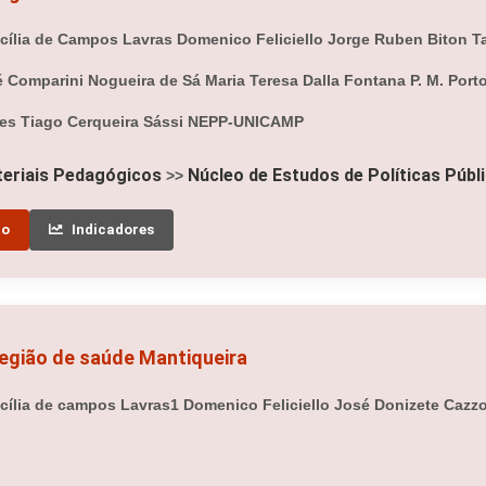
ília de Campos Lavras Domenico Feliciello Jorge Ruben Biton Ta
sé Comparini Nogueira de Sá Maria Teresa Dalla Fontana P. M. Por
ves Tiago Cerqueira Sássi NEPP-UNICAMP
eriais Pedagógicos
Núcleo de Estudos de Políticas Públ
>>
to
Indicadores
região de saúde Mantiqueira
ília de campos Lavras1 Domenico Feliciello José Donizete Cazzola