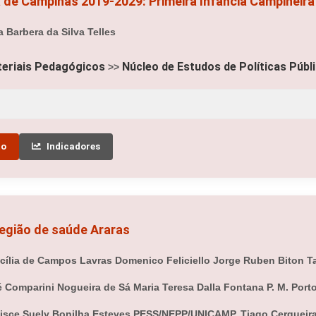
a de Campinas 2019-2029: Primeira Infância Campineira
a Barbera da Silva Telles
eriais Pedagógicos
Núcleo de Estudos de Políticas Públ
>>
to
Indicadores
região de saúde Araras
ília de Campos Lavras Domenico Feliciello Jorge Ruben Biton Ta
sé Comparini Nogueira de Sá Maria Teresa Dalla Fontana P. M. Por
lisce Suely Bonilha Esteves PESS/NEPP/UNICAMP. Tiago Cerqueira