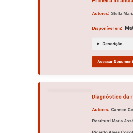
Primeira Infânci
Autores:
Stella Mari
Mat
Disponível em:
Descrição
Acessar Documen
Diagnóstico da 
Autores:
Carmen Cec
Restitutti Maria Jo
Ricardo Alves Coco