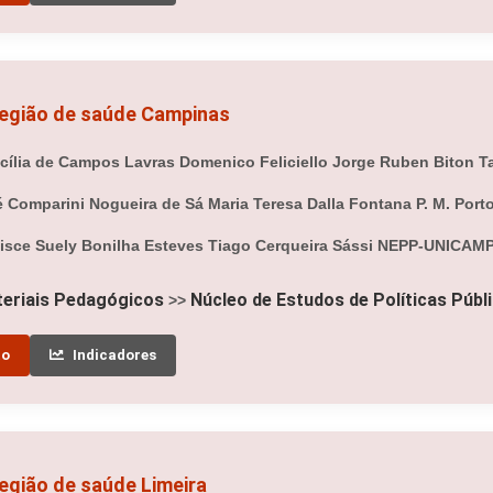
região de saúde Campinas
ília de Campos Lavras Domenico Feliciello Jorge Ruben Biton Ta
sé Comparini Nogueira de Sá Maria Teresa Dalla Fontana P. M. Por
lisce Suely Bonilha Esteves Tiago Cerqueira Sássi NEPP-UNICAM
eriais Pedagógicos
Núcleo de Estudos de Políticas Públ
>>
to
Indicadores
egião de saúde Limeira