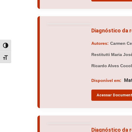
Diagnóstico da 
Autores:
Carmen Cec
Alternar alto contraste
Restitutti Maria Jo
Alternar tamanho da fonte
Ricardo Alves Coco
Mat
Disponível em:
Acessar Documen
Diagnóstico da r