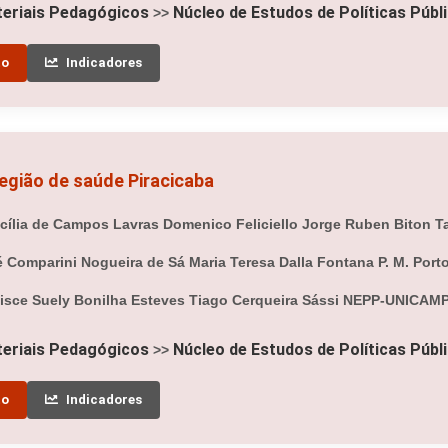
eriais Pedagógicos
Núcleo de Estudos de Políticas Públ
>>
to
Indicadores
egião de saúde Piracicaba
ília de Campos Lavras Domenico Feliciello Jorge Ruben Biton Ta
sé Comparini Nogueira de Sá Maria Teresa Dalla Fontana P. M. Por
lisce Suely Bonilha Esteves Tiago Cerqueira Sássi NEPP-UNICAM
eriais Pedagógicos
Núcleo de Estudos de Políticas Públ
>>
to
Indicadores