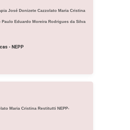
pia José Donizete Cazzolato Maria Cristina
to Paulo Eduardo Moreira Rodrigues da Silva
icas - NEPP
to Maria Cristina Restitutti NEPP-