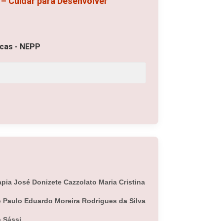
 – Cuidar para Desenvolver
icas - NEPP
pia José Donizete Cazzolato Maria Cristina
to Paulo Eduardo Moreira Rodrigues da Silva
 Sássi