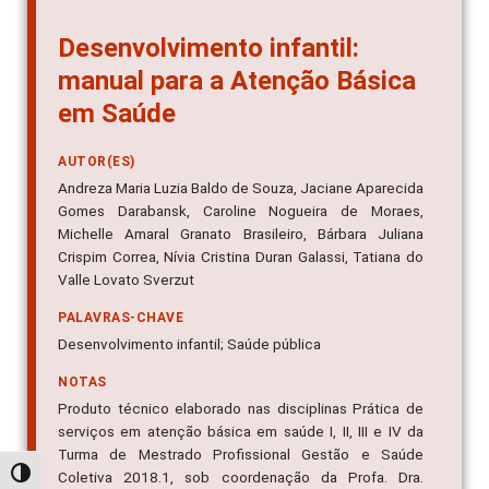
Desenvolvimento infantil:
manual para a Atenção Básica
em Saúde
AUTOR(ES)
Andreza Maria Luzia Baldo de Souza, Jaciane Aparecida
Gomes Darabansk, Caroline Nogueira de Moraes,
Michelle Amaral Granato Brasileiro, Bárbara Juliana
Crispim Correa, Nívia Cristina Duran Galassi, Tatiana do
Valle Lovato Sverzut
PALAVRAS-CHAVE
Desenvolvimento infantil; Saúde pública
NOTAS
Produto técnico elaborado nas disciplinas Prática de
serviços em atenção básica em saúde I, II, III e IV da
Turma de Mestrado Profissional Gestão e Saúde
Alternar alto contraste
Coletiva 2018.1, sob coordenação da Profa. Dra.