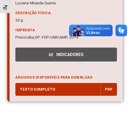
Luciane Miranda Guerra
Alternar tamanho da fonte
DESCRIÇÃO FÍSICA:
32 p.
IMPRENTA
Piracicaba,SP: FOP/UNICAMP, 2019
INDICADORES
ARQUIVOS DISPONÍVEIS PARA DOWNLOAD
TEXTO COMPLETO
PDF