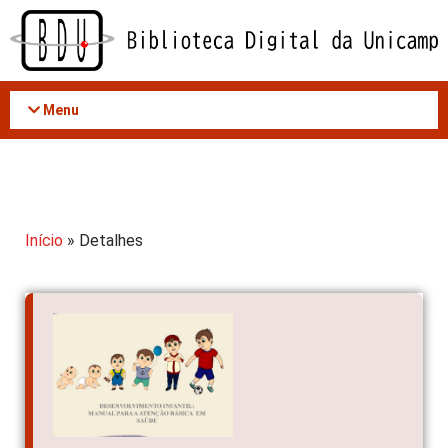
Acessar
o
conteúdo
Menu
Início
» Detalhes