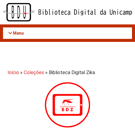
Acessar
o
conteúdo
Menu
Início
»
Coleções
» Biblioteca Digital Zika