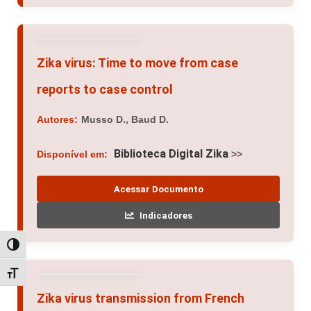
Zika virus: Time to move from case
reports to case control
Autores:
Musso D., Baud D.
Biblioteca Digital Zika
Disponível em:
>>
Acessar Documento
Indicadores
Alternar alto contraste
Alternar tamanho da fonte
Zika virus transmission from French