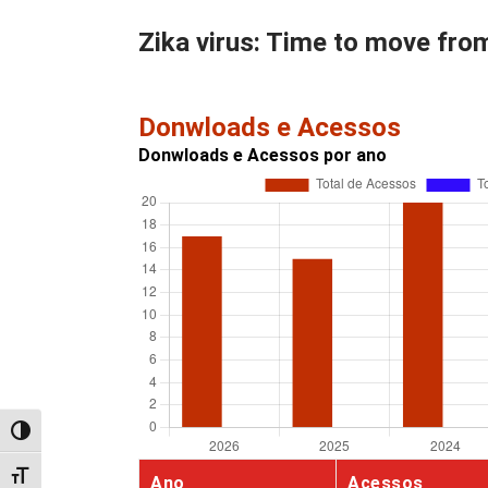
Zika virus: Time to move fro
Donwloads e Acessos
Donwloads e Acessos por ano
Alternar alto contraste
Alternar tamanho da fonte
Ano
Acessos