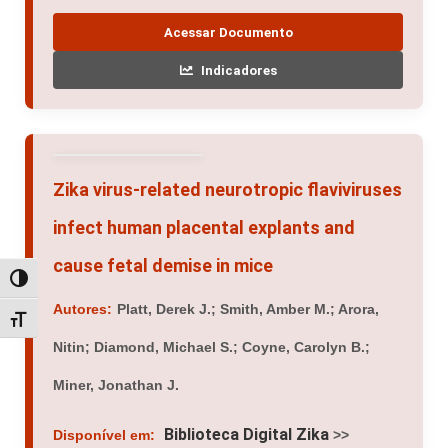
Acessar Documento
Indicadores
Zika virus-related neurotropic flaviviruses
infect human placental explants and
cause fetal demise in mice
Alternar alto contraste
Autores:
Platt, Derek J.; Smith, Amber M.; Arora,
Alternar tamanho da fonte
Nitin; Diamond, Michael S.; Coyne, Carolyn B.;
Miner, Jonathan J.
Biblioteca Digital Zika
Disponível em:
>>