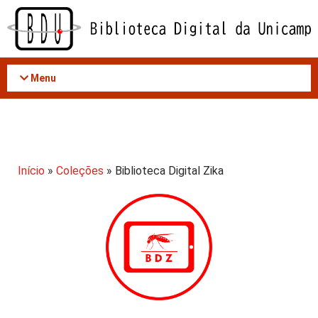
Acessar
o
conteúdo
Menu
Início
»
Coleções
» Biblioteca Digital Zika