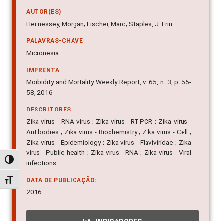
AUTOR(ES)
Hennessey, Morgan; Fischer, Marc; Staples, J. Erin
PALAVRAS-CHAVE
Micronesia
IMPRENTA
Morbidity and Mortality Weekly Report, v. 65, n. 3, p. 55-
58, 2016
DESCRITORES
Zika virus - RNA virus ; Zika virus - RT-PCR ; Zika virus -
Antibodies ; Zika virus - Biochemistry ; Zika virus - Cell ;
Zika virus - Epidemiology ; Zika virus - Flaviviridae ; Zika
virus - Public health ; Zika virus - RNA ; Zika virus - Viral
Alternar alto contraste
infections
DATA DE PUBLICAÇÃO:
Alternar tamanho da fonte
2016