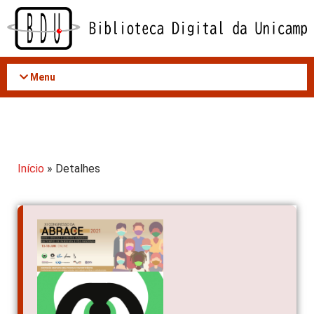
Acessar
o
conteúdo
Menu
Início
» Detalhes