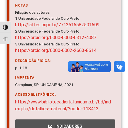
NOTAS
Filiação dos autores
1 Universidade Federal de Ouro Preto
http://lattes.cnpq.br/7712615582501509
Alternar alto contraste
2 Universidade Federal de Ouro Preto
https://orcid.org/0000-0003-0312-4087
Alternar tamanho da fonte
3 Universidade Federal de Ouro Preto
https://orcid.org/0000-0002-2663-8614
DESCRIÇÃO FÍSICA:
p. 1-18
IMPRENTA
Campinas, SP: UNICAMP/IA, 2021
ACESSO ELETRÔNICO:
https://www.bibliotecadigital.unicamp.br/bd/ind
ex.php/detalhes-material/?code=118412
INDICADORES