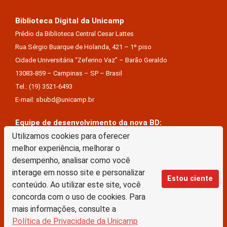
Biblioteca Digital da Unicamp
Prédio da Biblioteca Central Cesar Lattes
Rua Sérgio Buarque de Holanda, 421 – 1º piso
Cidade Universitária “Zeferino Vaz” – Barão Geraldo
13083-859 – Campinas – SP – Brasil
Tel.: (19) 3521-6493
E-mail: sbubd@unicamp.br
Equipe de desenvolvimento da nova BD:
Keite Aparecida Duarte
Utilizamos cookies para oferecer
melhor experiência, melhorar o
Márcio Vinícius De Jesus Almeida
desempenho, analisar como você
Saul Victor De Castro E Silva
interage em nosso site e personalizar
Estou ciente
conteúdo. Ao utilizar este site, você
A Biblioteca Digital da Unicamp está licenciado com uma Licença Creative Commons –
concorda com o uso de cookies. Para
Atribuição Sem Derivações 4.0 Internacional
mais informações, consulte a
Política de Privacidade da Unicamp