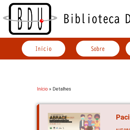
Acessar
o
conteúdo
Início
» Detalhes
Paci
AUTOR(