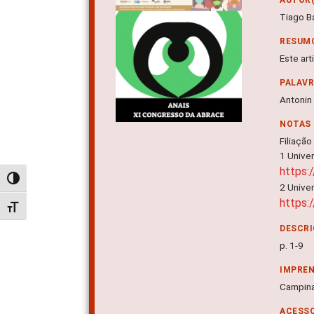
Tiago B
RESUM
Este ar
PALAV
Antonin
NOTAS
Filiação
1 Unive
https:
Alternar alto contraste
2 Unive
https:
Alternar tamanho da fonte
DESCRI
p. 1-9
IMPRE
Campina
ACESSO