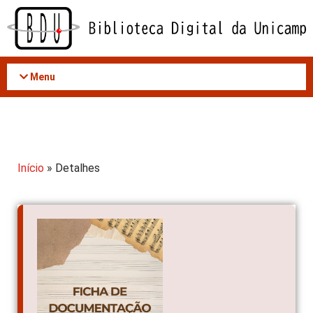
Acessar
o
conteúdo
Menu
Início
» Detalhes