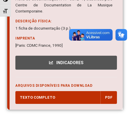
Alternar alto contraste
Centre de Documentation de La Musique
Contemporaine.
Alternar tamanho da fonte
DESCRIÇÃO FÍSICA:
1 ficha de documentação (3 p.)
IMPRENTA
[Paris: CDMC France, 1990]
INDICADORES
ARQUIVOS DISPONÍVEIS PARA DOWNLOAD
TEXTO COMPLETO
PDF