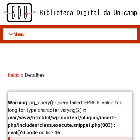
Acessar
o
conteúdo
Menu
Início
» Detalhes
Warning
: pg_query(): Query failed: ERROR: value too
long for type character varying(2) in
/var/www/html/bd/wp-content/plugins/insert-
php/includes/class.execute.snippet.php(803) :
eval()'d code
on line
46