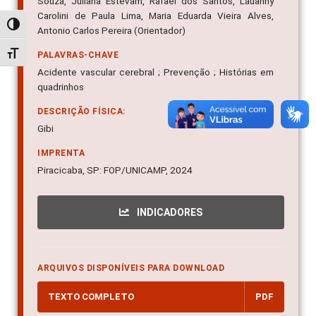
Souza, Juliana Estevam, Rafael dos Santos, Lauanny
Carolini de Paula Lima, Maria Eduarda Vieira Alves,
Alternar alto contraste
Antonio Carlos Pereira (Orientador)
Alternar tamanho da fonte
PALAVRAS-CHAVE
Acidente vascular cerebral ; Prevenção ; Histórias em
quadrinhos
DESCRIÇÃO FÍSICA:
Gibi
IMPRENTA
Piracicaba, SP: FOP/UNICAMP, 2024
INDICADORES
ARQUIVOS DISPONÍVEIS PARA DOWNLOAD
TEXTO COMPLETO
PDF