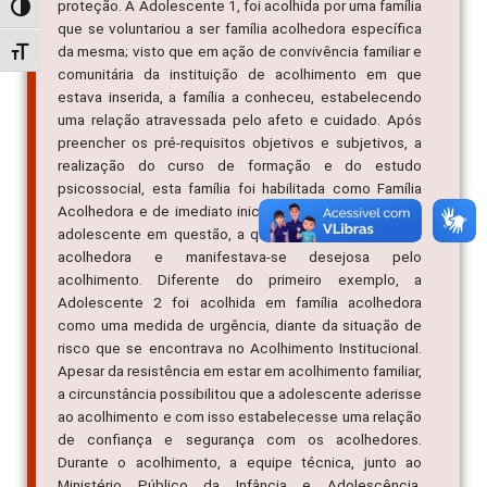
proteção. A Adolescente 1, foi acolhida por uma família
Alternar alto contraste
que se voluntariou a ser família acolhedora específica
da mesma; visto que em ação de convivência familiar e
Alternar tamanho da fonte
comunitária da instituição de acolhimento em que
estava inserida, a família a conheceu, estabelecendo
uma relação atravessada pelo afeto e cuidado. Após
preencher os pré-requisitos objetivos e subjetivos, a
realização do curso de formação e do estudo
psicossocial, esta família foi habilitada como Família
Acolhedora e de imediato iniciou-se o acolhimento da
adolescente em questão, a qual já conhecia a família
acolhedora e manifestava-se desejosa pelo
acolhimento. Diferente do primeiro exemplo, a
Adolescente 2 foi acolhida em família acolhedora
como uma medida de urgência, diante da situação de
risco que se encontrava no Acolhimento Institucional.
Apesar da resistência em estar em acolhimento familiar,
a circunstância possibilitou que a adolescente aderisse
ao acolhimento e com isso estabelecesse uma relação
de confiança e segurança com os acolhedores.
Durante o acolhimento, a equipe técnica, junto ao
Ministério Público da Infância e Adolescência,