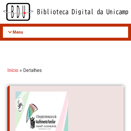
Acessar
o
conteúdo
Menu
Início
» Detalhes