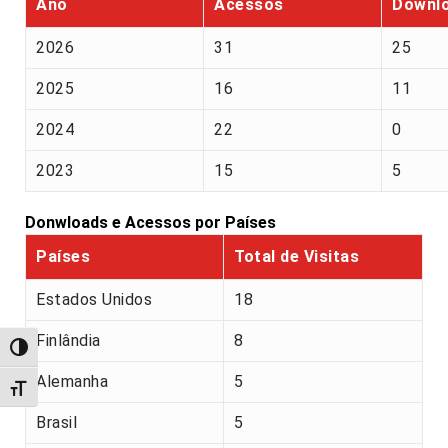
Ano
Acessos
Downl
2026
31
25
2025
16
11
2024
22
0
2023
15
5
Donwloads e Acessos por Países
Países
Total de Visitas
Estados Unidos
18
Finlândia
8
Alternar alto contraste
Alemanha
5
Alternar tamanho da fonte
Brasil
5