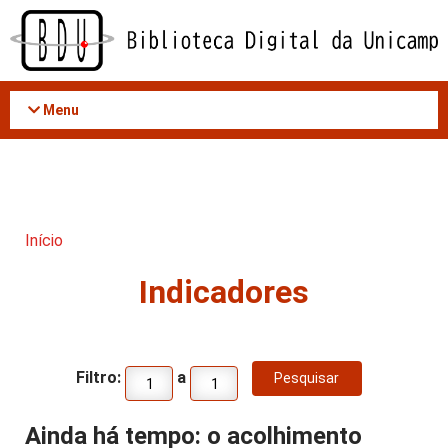
Acessar
o
conteúdo
Menu
Início
Indicadores
Filtro:
a
Ainda há tempo: o acolhimento