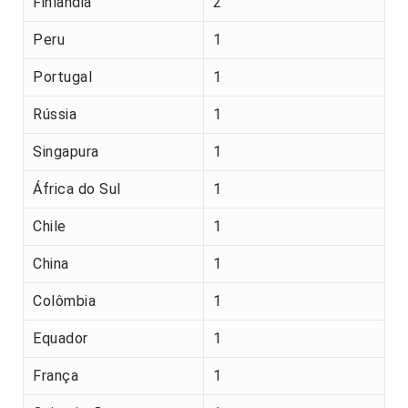
Finlândia
2
Peru
1
Portugal
1
Rússia
1
Singapura
1
África do Sul
1
Chile
1
China
1
Colômbia
1
Equador
1
França
1