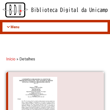
Acessar
o
conteúdo
Menu
Início
» Detalhes