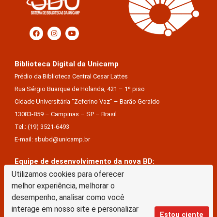
Biblioteca Digital da Unicamp
Prédio da Biblioteca Central Cesar Lattes
Rua Sérgio Buarque de Holanda, 421 – 1º piso
Cidade Universitária “Zeferino Vaz” – Barão Geraldo
13083-859 – Campinas – SP – Brasil
Tel.: (19) 3521-6493
E-mail: sbubd@unicamp.br
Equipe de desenvolvimento da nova BD:
Utilizamos cookies para oferecer
Keite Aparecida Duarte
melhor experiência, melhorar o
Márcio Vinícius De Jesus Almeida
desempenho, analisar como você
Saul Victor De Castro E Silva
interage em nosso site e personalizar
Estou ciente