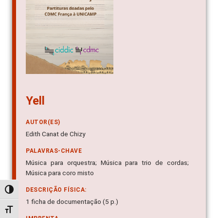
Yell
AUTOR(ES)
Edith Canat de Chizy
PALAVRAS-CHAVE
Música para orquestra; Música para trio de cordas;
Música para coro misto
DESCRIÇÃO FÍSICA:
Alternar alto contraste
1 ficha de documentação (5 p.)
Alternar tamanho da fonte