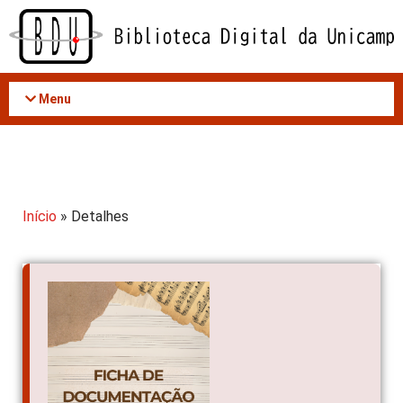
Acessar
o
conteúdo
Menu
Início
» Detalhes