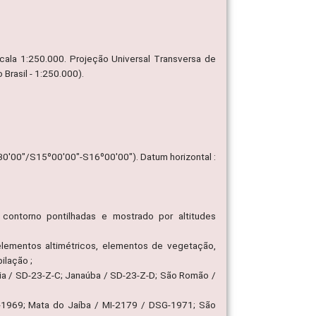
Escala 1:250.000. Projeção Universal Transversa de
rasil - 1:250.000).
30'00"/S15º00'00"-S16º00'00"). Datum horizontal :
contorno pontilhadas e mostrado por altitudes
, elementos altimétricos, elementos de vegetação,
ilação ;
ária / SD-23-Z-C; Janaúba / SD-23-Z-D; São Romão /
G-1969; Mata do Jaíba / MI-2179 / DSG-1971; São