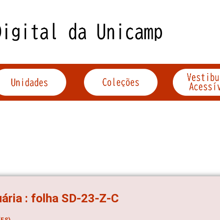
ária : folha SD-23-Z-C
ES)