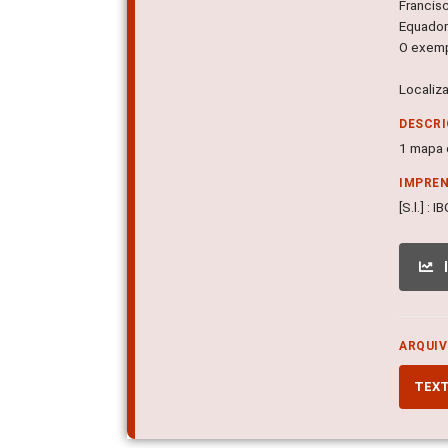
Francis
Equador 
O exemp
Localiz
DESCRI
1 mapa c
IMPRE
[S.l.] : 
ARQUIV
TEX