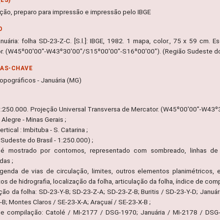
ção, preparo para impressão e impressão pelo IBGE
O
anuária: folha SD-23-Z-C. [S.l.]: IBGE, 1982. 1 mapa, color., 75 x 59 cm. 
r. (W45º00'00"-W43º30'00"/S15º00'00"-S16º00'00"). (Região Sudeste do B
RAS-CHAVE
opográficos - Januária (MG)
1:250.000. Projeção Universal Transversa de Mercator. (W45º00'00"-W43º
Alegre - Minas Gerais ;
rtical : Imbituba - S. Catarina ;
Sudeste do Brasil - 1:250.000) ;
é mostrado por contornos, representado com sombreado, linhas de 
das ;
legenda de vias de circulação, limites, outros elementos planimétricos
s de hidrografia, localização da folha, articulação da folha, índice de comp
ação da folha: SD-23-Y-B; SD-23-Z-A; SD-23-Z-B; Buritis / SD-23-Y-D; Janu
B; Montes Claros / SE-23-X-A; Araçuaí / SE-23-X-B ;
de compilação: Catolé / MI-2177 / DSG-1970; Januária / MI-2178 / DS