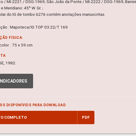
co / MI-2221 / DSG-1969; São João da Ponte / MI-2222 / DSG-1969; Barreir
e Meridiano: 45º W. Gr. ;
lar do IG de tombo 6276 contém anotações manuscritas.
ação : Mapoteca/IG TOP 03.22/T 169
ÇÃO FÍSICA:
olor. : 75 x 59 cm.
NTA
IBGE, 1982.
INDICADORES
OS DISPONÍVEIS PARA DOWNLOAD
TO COMPLETO
PDF