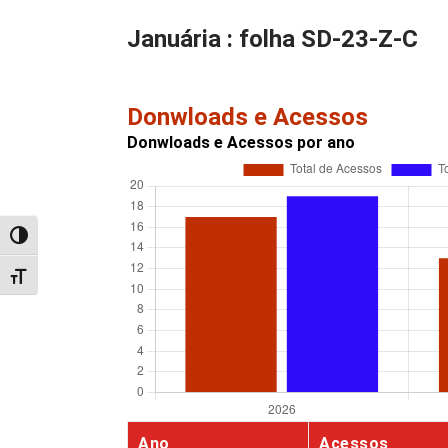
Januária : folha SD-23-Z-C
Donwloads e Acessos
Donwloads e Acessos por ano
Alternar alto contraste
Alternar tamanho da fonte
Ano
Acessos