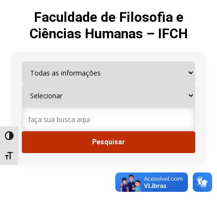
Faculdade de Filosofia e
Ciências Humanas – IFCH
Alternar alto contraste
Alternar tamanho da fonte