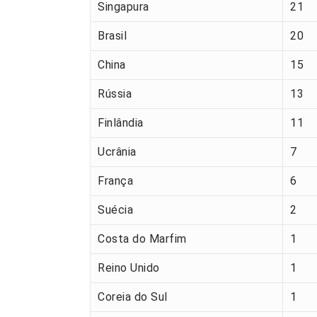
Singapura
21
Brasil
20
China
15
Rússia
13
Finlândia
11
Ucrânia
7
França
6
Suécia
2
Costa do Marfim
1
Reino Unido
1
Coreia do Sul
1