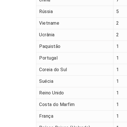
Rússia
5
Vietname
2
Ucrânia
2
Paquistão
1
Portugal
1
Coreia do Sul
1
Suécia
1
Reino Unido
1
Costa do Marfim
1
França
1