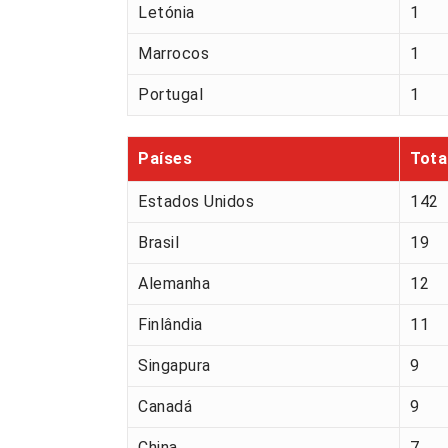
Letónia
1
Marrocos
1
Portugal
1
Países
Tota
Estados Unidos
142
Brasil
19
Alemanha
12
Finlândia
11
Singapura
9
Canadá
9
China
7