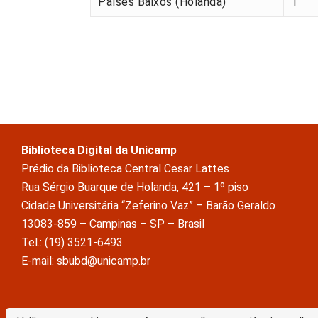
Países Baixos (Holanda)
1
Biblioteca Digital da Unicamp
Prédio da Biblioteca Central Cesar Lattes
Rua Sérgio Buarque de Holanda, 421 – 1º piso
Cidade Universitária “Zeferino Vaz” – Barão Geraldo
13083-859 – Campinas – SP – Brasil
Tel.: (19) 3521-6493
E-mail: sbubd@unicamp.br
A Biblioteca Digital da Unicamp está licenciado com uma Licença Crea