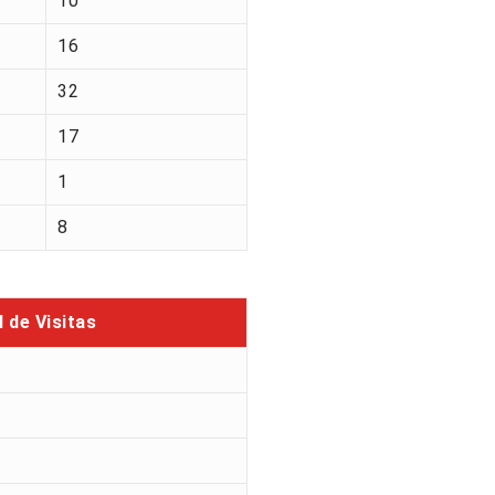
10
16
32
17
1
8
l de Visitas