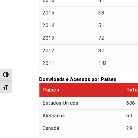
2016
41
2015
38
2014
51
2013
72
2012
82
2011
142
Alternar alto contraste
Donwloads e Acessos por Países
Alternar tamanho da fonte
Países
Tota
Estados Unidos
606
Alemanha
60
Canadá
29