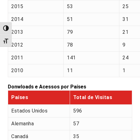
2015
53
25
2014
51
31
Alternar alto contraste
2013
79
21
Alternar tamanho da fonte
2012
78
9
2011
141
24
2010
11
1
Donwloads e Acessos por Países
Países
Total de Visitas
Estados Unidos
596
Alemanha
57
Canadá
35