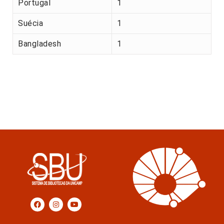
Portugal
1
Suécia
1
Bangladesh
1