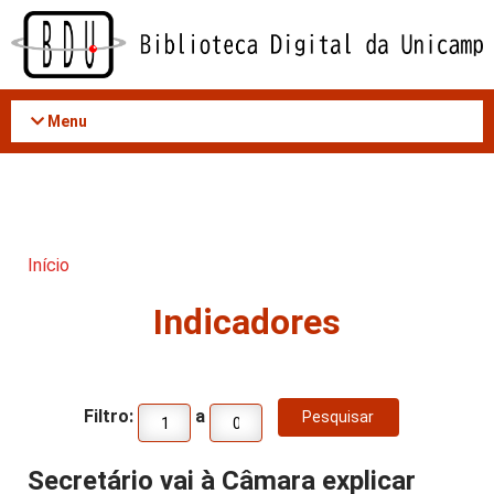
Acessar
o
conteúdo
Menu
Início
Indicadores
Filtro:
a
Secretário vai à Câmara explicar