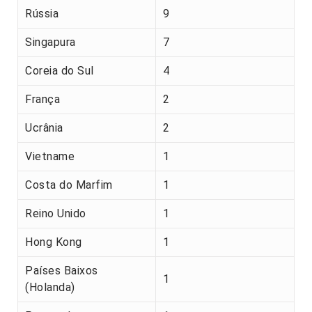
Rússia
9
Singapura
7
Coreia do Sul
4
França
2
Ucrânia
2
Vietname
1
Costa do Marfim
1
Reino Unido
1
Hong Kong
1
Países Baixos
1
(Holanda)