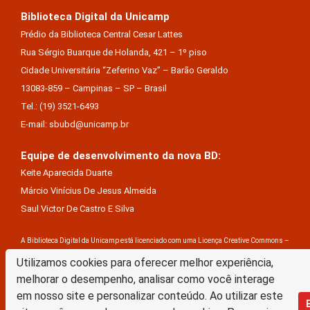
Biblioteca Digital da Unicamp
Prédio da Biblioteca Central Cesar Lattes
Rua Sérgio Buarque de Holanda, 421 – 1º piso
Cidade Universitária “Zeferino Vaz” – Barão Geraldo
13083-859 – Campinas – SP – Brasil
Tel.: (19) 3521-6493
E-mail: sbubd@unicamp.br
Equipe de desenvolvimento da nova BD:
Keite Aparecida Duarte
Márcio Vinícius De Jesus Almeida
Saul Victor De Castro E Silva
A Biblioteca Digital da Unicamp está licenciado com uma Licença Creative Commons –
Atribuição Sem Derivações 4.0 Internacional
Utilizamos cookies para oferecer melhor experiência,
melhorar o desempenho, analisar como você interage
em nosso site e personalizar conteúdo. Ao utilizar este