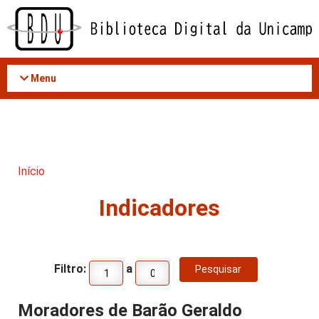
Acessar
o
conteúdo
Menu
Início
Indicadores
Filtro:
a
Moradores de Barão Geraldo