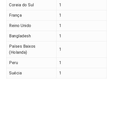
Coreia do Sul
1
França
1
Reino Unido
1
Bangladesh
1
Países Baixos
1
(Holanda)
Peru
1
Suécia
1