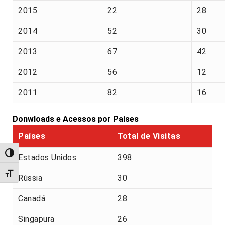
2015
22
28
2014
52
30
2013
67
42
2012
56
12
2011
82
16
Donwloads e Acessos por Países
Países
Total de Visitas
Alternar alto contraste
Estados Unidos
398
Alternar tamanho da fonte
Rússia
30
Canadá
28
Singapura
26