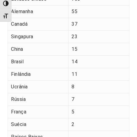
Alternar alto contraste
Alemanha
55
Alternar tamanho da fonte
Canadá
37
Singapura
23
China
15
Brasil
14
Finlândia
11
Ucrânia
8
Rússia
7
França
5
Suécia
2
Países Baixos