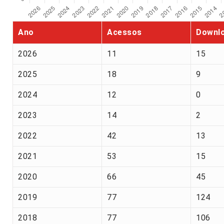
Ano
Acessos
Downl
2026
11
15
2025
18
9
2024
12
0
2023
14
2
2022
42
13
2021
53
15
2020
66
45
2019
77
124
2018
77
106