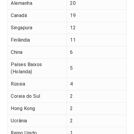
Alemanha
20
Canadá
19
Singapura
12
Finlândia
11
China
6
Países Baixos
5
(Holanda)
Rússia
4
Coreia do Sul
2
Hong Kong
2
Ucrânia
2
Reino Unido
1