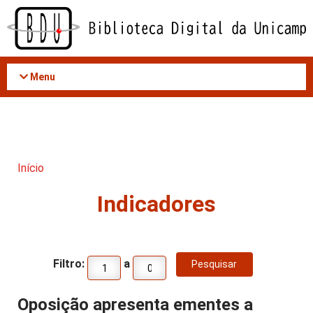
Acessar
o
conteúdo
Menu
Início
Indicadores
Filtro:
a
Oposição apresenta ementes a