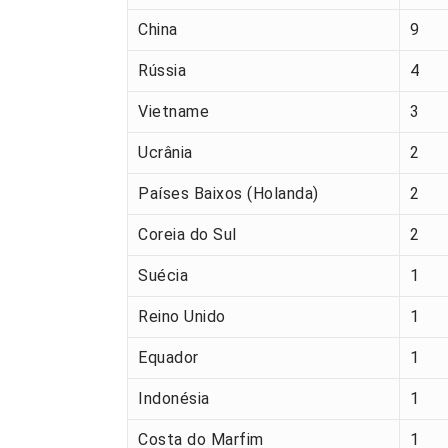
China
9
Rússia
4
Vietname
3
Ucrânia
2
Países Baixos (Holanda)
2
Coreia do Sul
2
Suécia
1
Reino Unido
1
Equador
1
Indonésia
1
Costa do Marfim
1