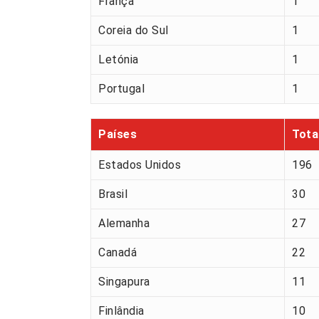
França
1
Coreia do Sul
1
Letónia
1
Portugal
1
Países
Tota
Estados Unidos
196
Brasil
30
Alemanha
27
Canadá
22
Singapura
11
Finlândia
10