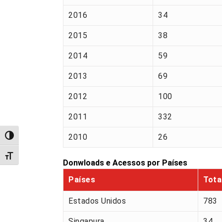
2016
34
2015
38
2014
59
2013
69
2012
100
2011
332
2010
26
Alternar alto contraste
Alternar tamanho da fonte
Donwloads e Acessos por Países
Países
Tota
Estados Unidos
783
Singapura
34