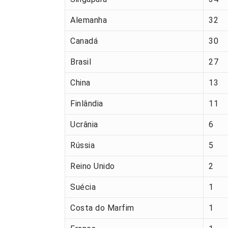
Alemanha
32
Canadá
30
Brasil
27
China
13
Finlândia
11
Ucrânia
6
Rússia
5
Reino Unido
2
Suécia
1
Costa do Marfim
1