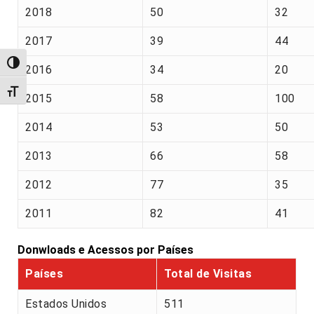
2018
50
32
2017
39
44
Alternar alto contraste
2016
34
20
Alternar tamanho da fonte
2015
58
100
2014
53
50
2013
66
58
2012
77
35
2011
82
41
Donwloads e Acessos por Países
Países
Total de Visitas
Estados Unidos
511