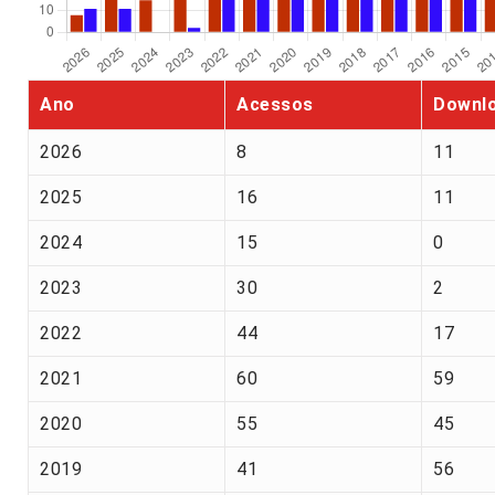
Ano
Acessos
Downl
2026
8
11
2025
16
11
2024
15
0
2023
30
2
2022
44
17
2021
60
59
2020
55
45
2019
41
56