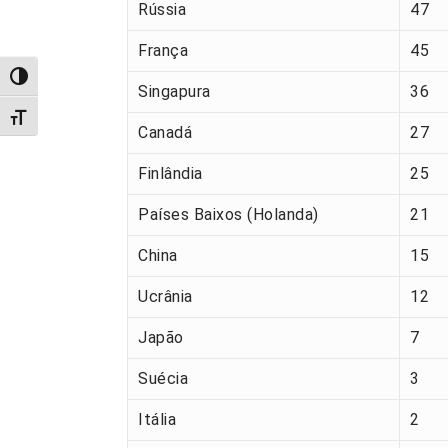
Rússia
47
França
45
Alternar alto contraste
Singapura
36
Alternar tamanho da fonte
Canadá
27
Finlândia
25
Países Baixos (Holanda)
21
China
15
Ucrânia
12
Japão
7
Suécia
3
Itália
2