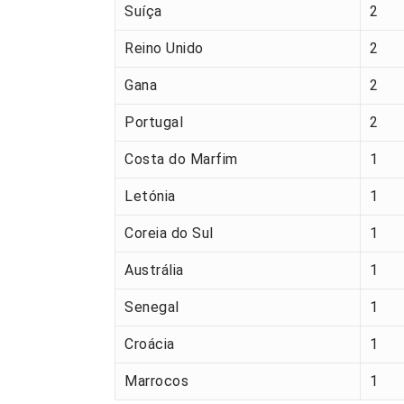
Suíça
2
Reino Unido
2
Gana
2
Portugal
2
Costa do Marfim
1
Letónia
1
Coreia do Sul
1
Austrália
1
Senegal
1
Croácia
1
Marrocos
1