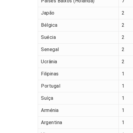
Países Baixos (Holanda)
7
Japão
2
Bélgica
2
Suécia
2
Senegal
2
Ucrânia
2
Filipinas
1
Portugal
1
Suíça
1
Arménia
1
Argentina
1