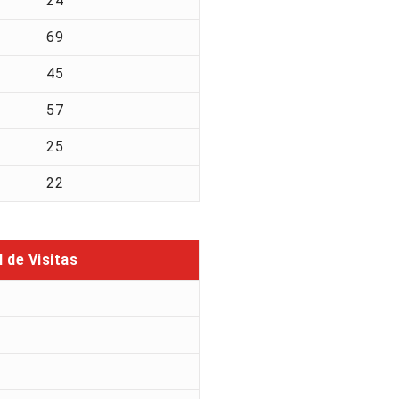
24
69
45
57
25
22
l de Visitas