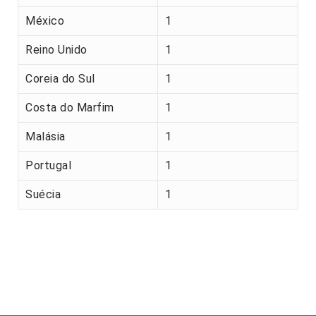
México
1
Reino Unido
1
Coreia do Sul
1
Costa do Marfim
1
Malásia
1
Portugal
1
Suécia
1