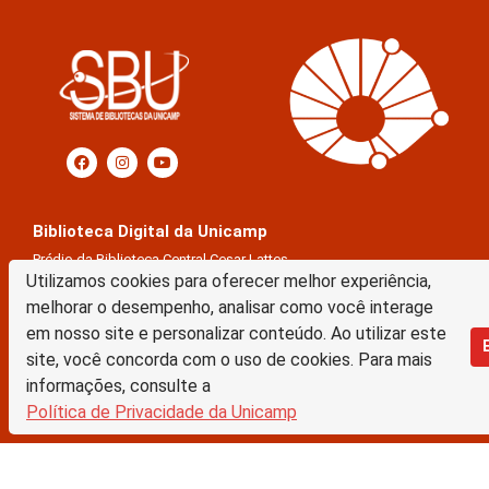
Biblioteca Digital da Unicamp
Prédio da Biblioteca Central Cesar Lattes
Utilizamos cookies para oferecer melhor experiência,
Rua Sérgio Buarque de Holanda, 421 – 1º piso
melhorar o desempenho, analisar como você interage
Cidade Universitária “Zeferino Vaz” – Barão Geraldo
em nosso site e personalizar conteúdo. Ao utilizar este
13083-859 – Campinas – SP – Brasil
site, você concorda com o uso de cookies. Para mais
Tel.: (19) 3521-6493
informações, consulte a
E-mail: sbubd@unicamp.br
Política de Privacidade da Unicamp
Equipe de desenvolvimento da nova BD:
Keite Aparecida Duarte