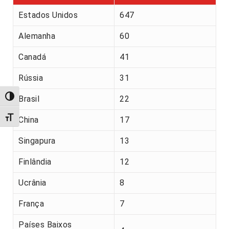
Estados Unidos
647
Alemanha
60
Canadá
41
Rússia
31
Alternar alto contraste
Brasil
22
Alternar tamanho da fonte
China
17
Singapura
13
Finlândia
12
Ucrânia
8
França
7
Países Baixos