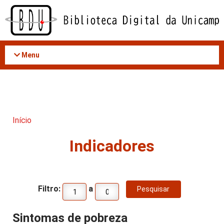
Acessar
o
conteúdo
Menu
Início
Indicadores
Filtro:
a
Sintomas de pobreza