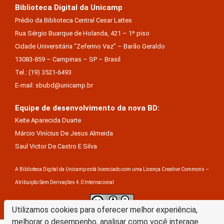
Biblioteca Digital da Unicamp
Prédio da Biblioteca Central Cesar Lattes
Rua Sérgio Buarque de Holanda, 421 – 1º piso
Cidade Universitária “Zeferino Vaz” – Barão Geraldo
13083-859 – Campinas – SP – Brasil
Tel.: (19) 3521-6493
E-mail: sbubd@unicamp.br
Equipe de desenvolvimento da nova BD:
Keite Aparecida Duarte
Márcio Vinícius De Jesus Almeida
Saul Victor De Castro E Silva
A Biblioteca Digital da Unicamp está licenciado com uma Licença Creative Commons –
Atribuição Sem Derivações 4.0 Internacional
Utilizamos cookies para oferecer melhor experiência,
melhorar o desempenho, analisar como você interage