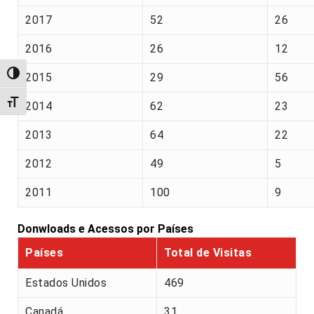
2017
52
26
2016
26
12
Alternar alto contraste
2015
29
56
Alternar tamanho da fonte
2014
62
23
2013
64
22
2012
49
5
2011
100
9
Donwloads e Acessos por Países
Países
Total de Visitas
Estados Unidos
469
Canadá
31