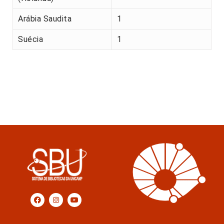
Arábia Saudita
1
Suécia
1