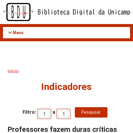
Acessar
o
conteúdo
Menu
Início
Indicadores
Filtro:
a
Professores fazem duras críticas