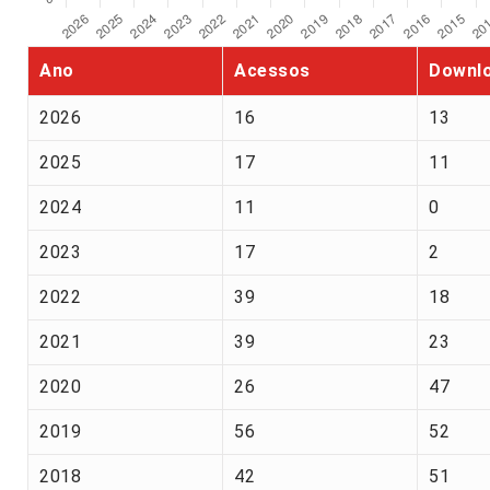
Ano
Acessos
Downl
2026
16
13
2025
17
11
2024
11
0
2023
17
2
2022
39
18
2021
39
23
2020
26
47
2019
56
52
2018
42
51