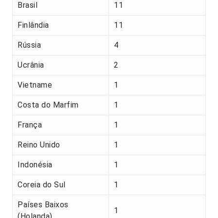
Brasil
11
Finlândia
11
Rússia
4
Ucrânia
2
Vietname
1
Costa do Marfim
1
França
1
Reino Unido
1
Indonésia
1
Coreia do Sul
1
Países Baixos
1
(Holanda)