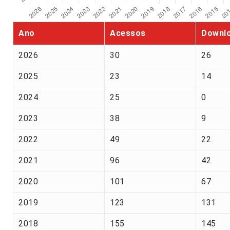
Ano
Acessos
Downl
2026
30
26
2025
23
14
2024
25
0
2023
38
9
2022
49
22
2021
96
42
2020
101
67
2019
123
131
2018
155
145