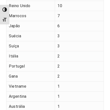
Reino Unido
10
Alternar alto contraste
Marrocos
7
Alternar tamanho da fonte
Japão
6
Suécia
3
Suíça
3
Itália
2
Portugal
2
Gana
2
Vietname
1
Argentina
1
Austrália
1