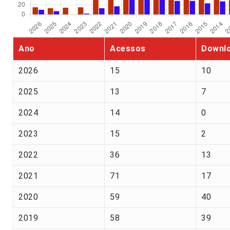
Ano
Acessos
Downl
2026
15
10
2025
13
7
2024
14
0
2023
15
2
2022
36
13
2021
71
17
2020
59
40
2019
58
39