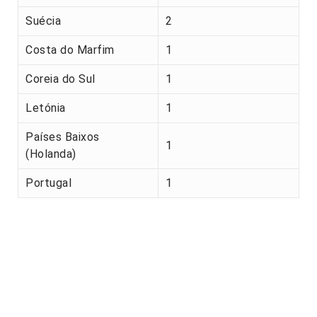
Suécia
2
Costa do Marfim
1
Coreia do Sul
1
Letónia
1
Países Baixos
1
(Holanda)
Portugal
1