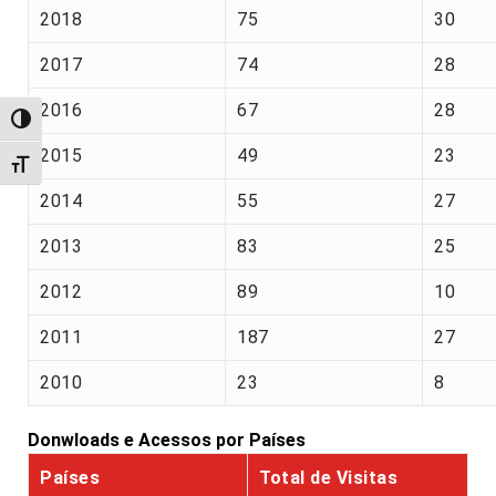
2018
75
30
2017
74
28
2016
67
28
Alternar alto contraste
2015
49
23
Alternar tamanho da fonte
2014
55
27
2013
83
25
2012
89
10
2011
187
27
2010
23
8
Donwloads e Acessos por Países
Países
Total de Visitas