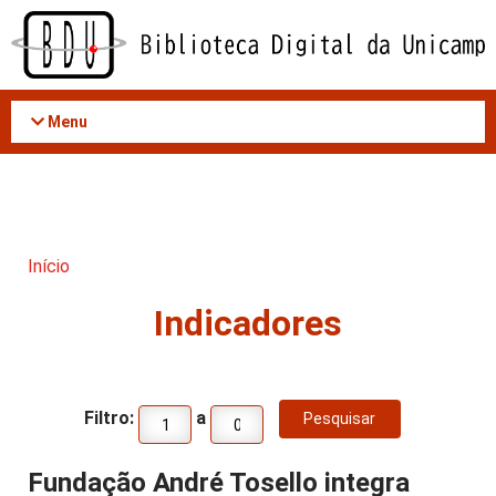
Acessar
o
conteúdo
Menu
Início
Indicadores
Filtro:
a
Fundação André Tosello integra