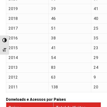
2019
39
41
2018
46
40
2017
51
25
2016
38
35
Alternar alto contraste
2015
41
23
Alternar tamanho da fonte
2014
54
29
2013
83
24
2012
63
9
2011
138
20
Donwloads e Acessos por Países