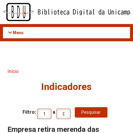
Acessar
o
conteúdo
Menu
Início
Indicadores
Filtro:
a
Empresa retira merenda das