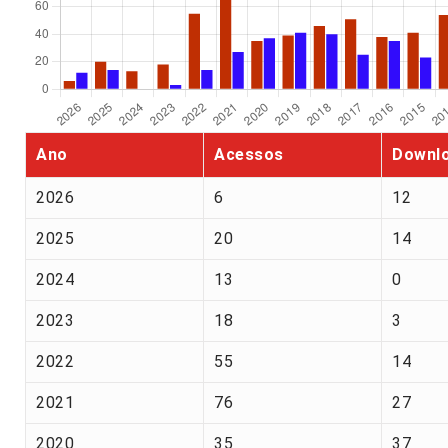
Ano
Acessos
Downl
2026
6
12
2025
20
14
2024
13
0
2023
18
3
2022
55
14
2021
76
27
2020
35
37