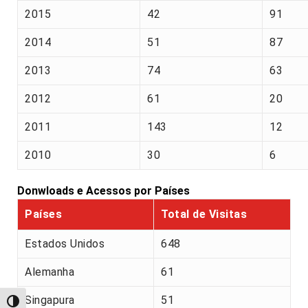
2015
42
91
2014
51
87
2013
74
63
2012
61
20
2011
143
12
2010
30
6
Donwloads e Acessos por Países
Países
Total de Visitas
Estados Unidos
648
Alemanha
61
Singapura
51
Alternar alto contraste