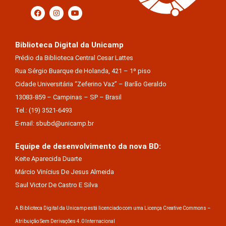
Biblioteca Digital da Unicamp
Prédio da Biblioteca Central Cesar Lattes
Rua Sérgio Buarque de Holanda, 421 – 1º piso
Cidade Universitária “Zeferino Vaz” – Barão Geraldo
13083-859 – Campinas – SP – Brasil
Tel.: (19) 3521-6493
E-mail: sbubd@unicamp.br
Equipe de desenvolvimento da nova BD:
Keite Aparecida Duarte
Márcio Vinícius De Jesus Almeida
Saul Victor De Castro E Silva
A Biblioteca Digital da Unicamp está licenciado com uma Licença Creative Commons –
Atribuição Sem Derivações 4.0 Internacional