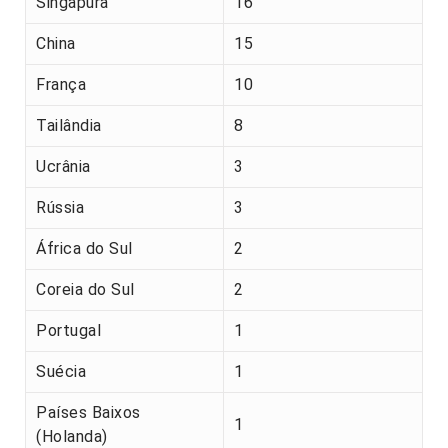
Singapura
16
China
15
França
10
Tailândia
8
Ucrânia
3
Rússia
3
África do Sul
2
Coreia do Sul
2
Portugal
1
Suécia
1
Países Baixos
1
(Holanda)