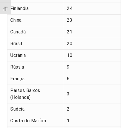
Finlândia
24
Alternar tamanho da fonte
China
23
Canadá
21
Brasil
20
Ucrânia
10
Rússia
9
França
6
Países Baixos
3
(Holanda)
Suécia
2
Costa do Marfim
1