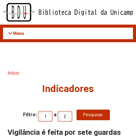
Acessar
o
conteúdo
Menu
Início
Indicadores
Filtro:
a
Vigilância é feita por sete guardas