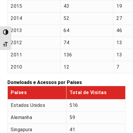
2015
43
19
2014
52
27
2013
64
46
Alternar alto contraste
2012
74
13
Alternar tamanho da fonte
2011
136
13
2010
12
7
Donwloads e Acessos por Países
Países
Total de Visitas
Estados Unidos
516
Alemanha
59
Singapura
41