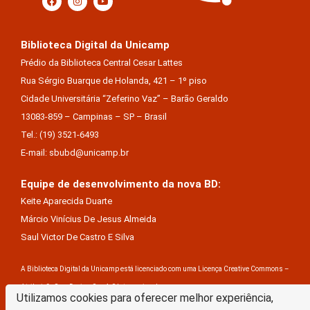
Biblioteca Digital da Unicamp
Prédio da Biblioteca Central Cesar Lattes
Rua Sérgio Buarque de Holanda, 421 – 1º piso
Cidade Universitária “Zeferino Vaz” – Barão Geraldo
13083-859 – Campinas – SP – Brasil
Tel.: (19) 3521-6493
E-mail: sbubd@unicamp.br
Equipe de desenvolvimento da nova BD:
Keite Aparecida Duarte
Márcio Vinícius De Jesus Almeida
Saul Victor De Castro E Silva
A Biblioteca Digital da Unicamp está licenciado com uma Licença Creative Commons –
Atribuição Sem Derivações 4.0 Internacional
Utilizamos cookies para oferecer melhor experiência,