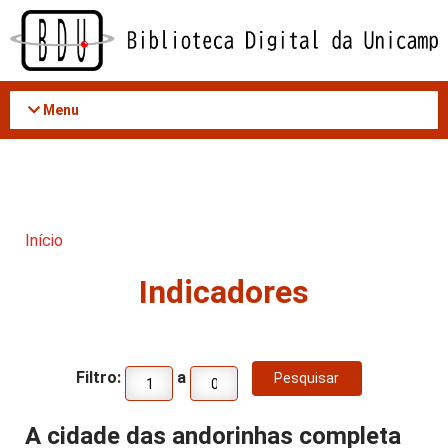
Acessar
o
conteúdo
Menu
Início
Indicadores
Filtro:
a
A cidade das andorinhas completa