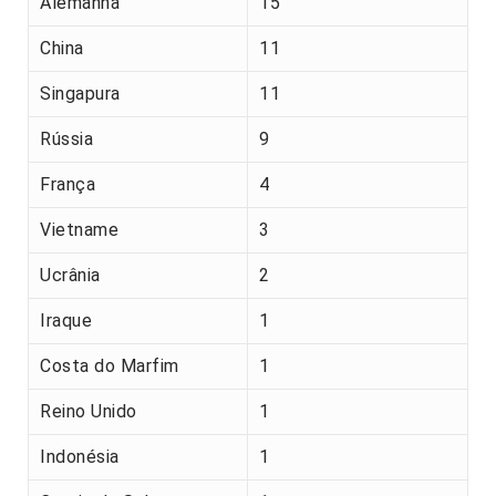
Alemanha
15
China
11
Singapura
11
Rússia
9
França
4
Vietname
3
Ucrânia
2
Iraque
1
Costa do Marfim
1
Reino Unido
1
Indonésia
1