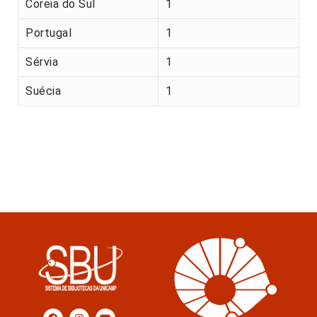
Coreia do Sul
1
Portugal
1
Sérvia
1
Suécia
1