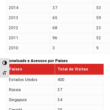
2014
37
53
2013
65
59
2012
68
23
2011
96
52
2010
3
9
Donwloads e Acessos por Países
Alternar alto contraste
Países
Total de Visitas
Alternar tamanho da fonte
Estados Unidos
400
Rússia
37
Singapura
34
Canadá
29