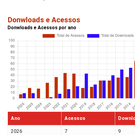
Donwloads e Acessos
Donwloads e Acessos por ano
Ano
Acessos
Downl
2026
7
9