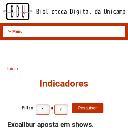
Acessar
o
conteúdo
Menu
Início
Indicadores
Filtro:
a
Excalibur aposta em shows.