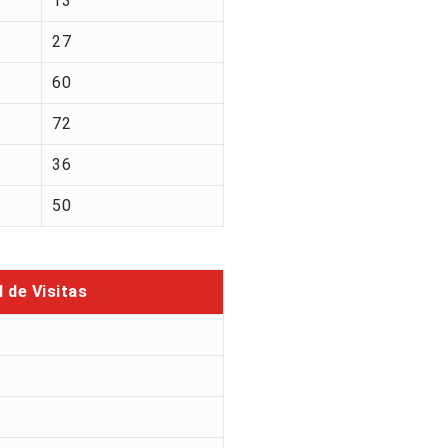
13
27
60
72
36
50
l de Visitas