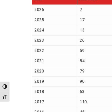
2026
7
2025
17
2024
13
2023
26
2022
59
2021
84
2020
79
2019
90
Alternar alto contraste
2018
63
Alternar tamanho da fonte
2017
110