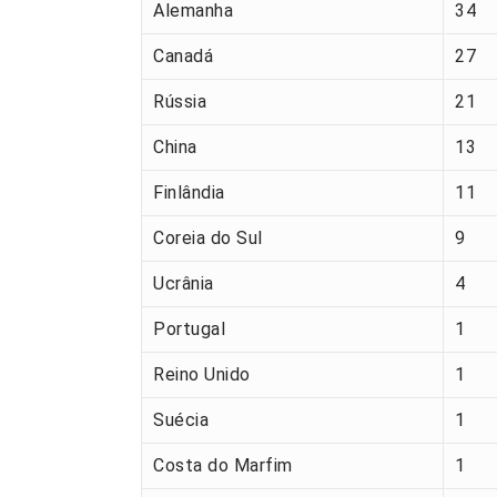
Alemanha
34
Canadá
27
Rússia
21
China
13
Finlândia
11
Coreia do Sul
9
Ucrânia
4
Portugal
1
Reino Unido
1
Suécia
1
Costa do Marfim
1