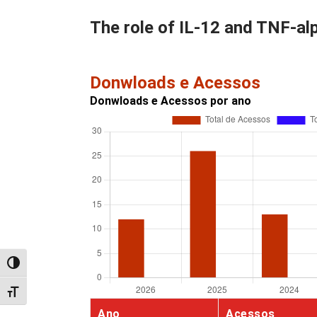
The role of IL-12 and TNF-a
Donwloads e Acessos
Donwloads e Acessos por ano
Alternar alto contraste
Alternar tamanho da fonte
Ano
Acessos