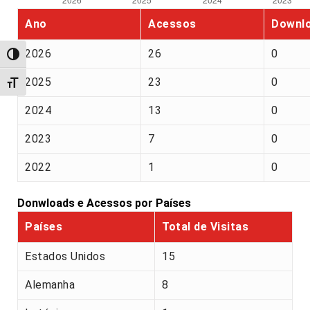
Ano
Acessos
Downl
2026
26
0
Alternar alto contraste
2025
23
0
Alternar tamanho da fonte
2024
13
0
2023
7
0
2022
1
0
Donwloads e Acessos por Países
Países
Total de Visitas
Estados Unidos
15
Alemanha
8