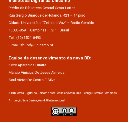
Biblioteca Digital da Unicamp
Prédio da Biblioteca Central Cesar Lattes
Rua Sérgio Buarque de Holanda, 421 – 1º piso
Cidade Universitária “Zeferino Vaz” – Barão Geraldo
13083-859 – Campinas – SP – Brasil
Tel.: (19) 3521-6493
E-mail: sbubd@unicamp.br
Equipe de desenvolvimento da nova BD:
Keite Aparecida Duarte
Márcio Vinícius De Jesus Almeida
Saul Victor De Castro E Silva
A Biblioteca Digital da Unicamp está licenciado com uma Licença Creative Commons –
Atribuição Sem Derivações 4.0 Internacional