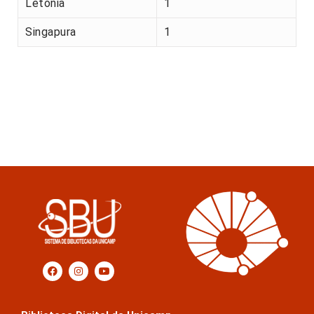
Letónia
1
Singapura
1