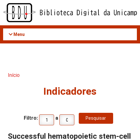
Acessar
o
conteúdo
Menu
Início
Indicadores
Filtro:
a
Successful hematopoietic stem-cell