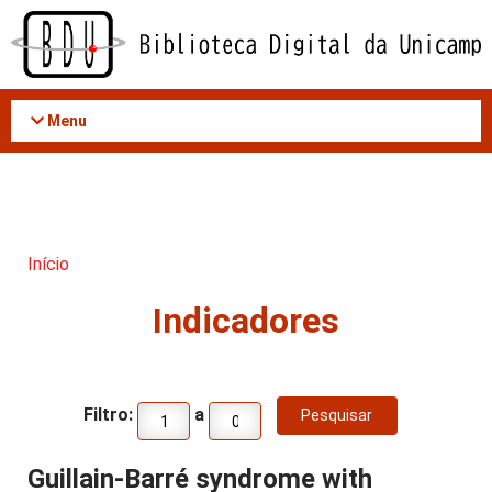
Acessar
o
conteúdo
Menu
Início
Indicadores
Filtro:
a
Guillain-Barré syndrome with