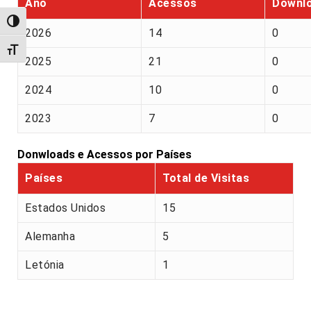
Ano
Acessos
Downl
Alternar alto contraste
2026
14
0
Alternar tamanho da fonte
2025
21
0
2024
10
0
2023
7
0
Donwloads e Acessos por Países
Países
Total de Visitas
Estados Unidos
15
Alemanha
5
Letónia
1