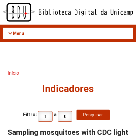
Acessar
o
conteúdo
Menu
Início
Indicadores
Filtro:
a
Sampling mosquitoes with CDC light