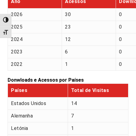
Ano
Acessos
Downl
2026
30
0
Alternar alto contraste
2025
23
0
Alternar tamanho da fonte
2024
12
0
2023
6
0
2022
1
0
Donwloads e Acessos por Países
Países
Total de Visitas
Estados Unidos
14
Alemanha
7
Letónia
1