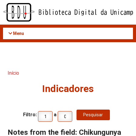
Acessar
o
conteúdo
Menu
Início
Indicadores
Filtro:
a
Notes from the field: Chikungunya