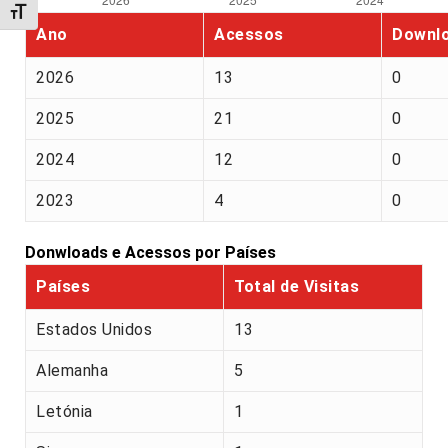
Alternar tamanho da fonte
Ano
Acessos
Downl
2026
13
0
2025
21
0
2024
12
0
2023
4
0
Donwloads e Acessos por Países
Países
Total de Visitas
Estados Unidos
13
Alemanha
5
Letónia
1