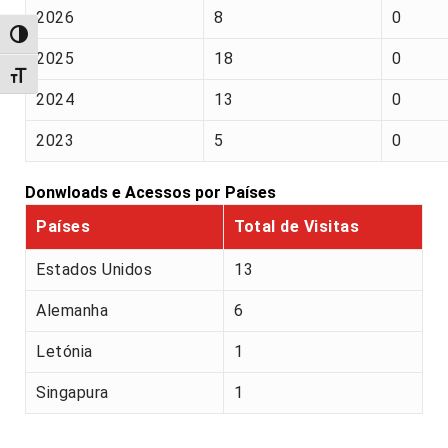
2026
8
0
Alternar alto contraste
2025
18
0
Alternar tamanho da fonte
2024
13
0
2023
5
0
Donwloads e Acessos por Países
Países
Total de Visitas
Estados Unidos
13
Alemanha
6
Letónia
1
Singapura
1