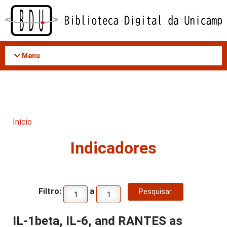
Acessar
o
conteúdo
Menu
Início
Indicadores
Filtro:
a
IL-1beta, IL-6, and RANTES as