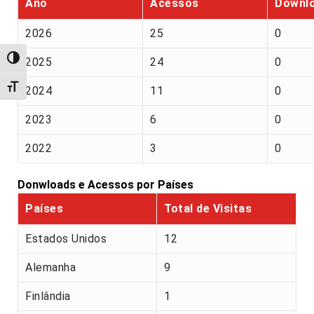
Ano
Acessos
Downl
2026
25
0
Alternar alto contraste
2025
24
0
Alternar tamanho da fonte
2024
11
0
2023
6
0
2022
3
0
Donwloads e Acessos por Países
Países
Total de Visitas
Estados Unidos
12
Alemanha
9
Finlândia
1