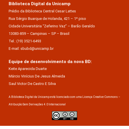
Biblioteca Digital da Unicamp
Prédio da Biblioteca Central Cesar Lattes
Rua Sérgio Buarque de Holanda, 421 – 1º piso
Cidade Universitária “Zeferino Vaz” – Barão Geraldo
13083-859 – Campinas – SP – Brasil
Tel.: (19) 3521-6493
E-mail: sbubd@unicamp.br
Equipe de desenvolvimento da nova BD:
Keite Aparecida Duarte
Márcio Vinícius De Jesus Almeida
Saul Victor De Castro E Silva
A Biblioteca Digital da Unicamp está licenciado com uma Licença Creative Commons –
Atribuição Sem Derivações 4.0 Internacional