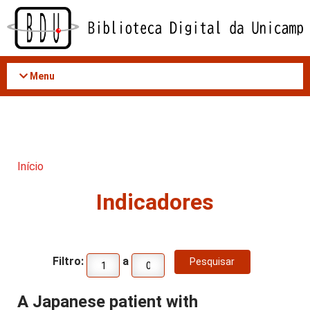
Acessar
o
conteúdo
Menu
Início
Indicadores
Filtro:
a
A Japanese patient with