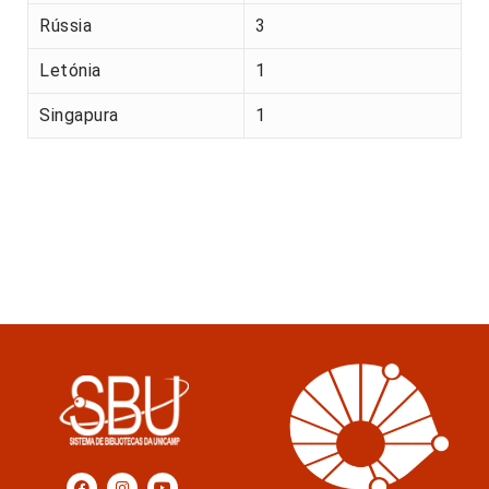
Rússia
3
Letónia
1
Singapura
1