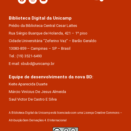
Biblioteca Digital da Unicamp
Prédio da Biblioteca Central Cesar Lattes
Rua Sérgio Buarque de Holanda, 421 – 1º piso
Cidade Universitária “Zeferino Vaz” – Barão Geraldo
13083-859 – Campinas – SP – Brasil
Tel.: (19) 3521-6493
E-mail: sbubd@unicamp.br
Equipe de desenvolvimento da nova BD:
Keite Aparecida Duarte
Márcio Vinícius De Jesus Almeida
Saul Victor De Castro E Silva
A Biblioteca Digital da Unicamp está licenciado com uma Licença Creative Commons –
Atribuição Sem Derivações 4.0 Internacional