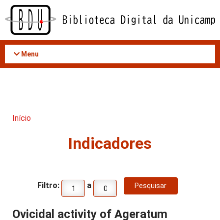
Acessar
o
conteúdo
Menu
Início
Indicadores
Filtro:
a
Ovicidal activity of Ageratum