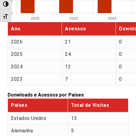
Alternar alto contraste
Alternar tamanho da fonte
Ano
Acessos
Downl
2026
21
0
2025
24
0
2024
12
0
2023
7
0
Donwloads e Acessos por Países
Países
Total de Visitas
Estados Unidos
13
Alemanha
5