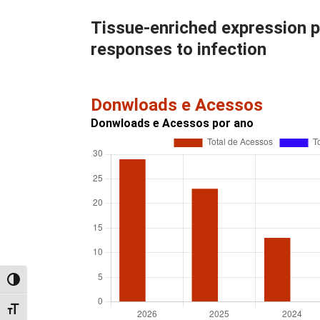
Tissue-enriched expression p
responses to infection
Donwloads e Acessos
Donwloads e Acessos por ano
Alternar alto contraste
Alternar tamanho da fonte