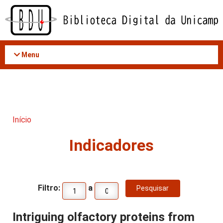
Acessar
o
conteúdo
Menu
Início
Indicadores
Filtro:
a
Intriguing olfactory proteins from