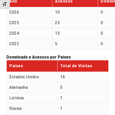
Ano
Acessos
Downl
Alternar tamanho da fonte
2026
10
0
2025
23
0
2024
15
0
2023
5
0
Donwloads e Acessos por Países
Países
Total de Visitas
Estados Unidos
16
Alemanha
5
Letónia
1
Rússia
1