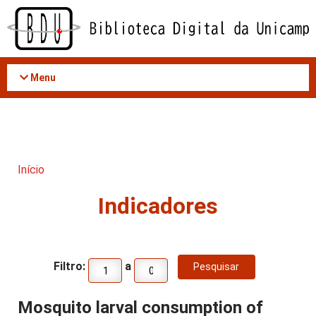
Acessar
o
conteúdo
Menu
Início
Indicadores
Filtro:
a
Mosquito larval consumption of