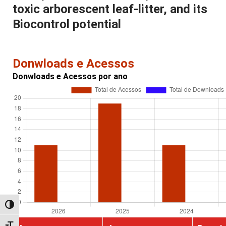
toxic arborescent leaf-litter, and its
Biocontrol potential
Donwloads e Acessos
Donwloads e Acessos por ano
Alternar alto contraste