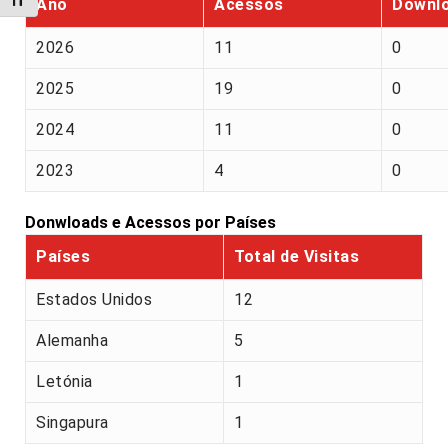
Alternar tamanho da fonte
Ano
Acessos
Downl
2026
11
0
2025
19
0
2024
11
0
2023
4
0
Donwloads e Acessos por Países
Países
Total de Visitas
Estados Unidos
12
Alemanha
5
Letónia
1
Singapura
1