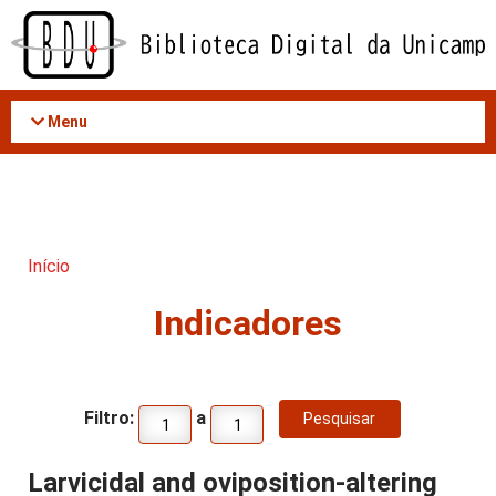
Acessar
o
conteúdo
Menu
Início
Indicadores
Filtro:
a
Larvicidal and oviposition-altering