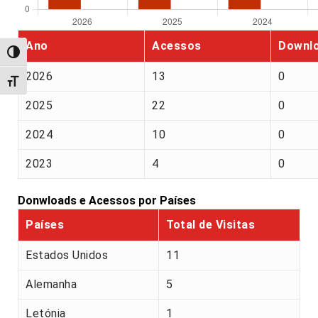
Ano
Acessos
Downl
Alternar alto contraste
2026
13
0
Alternar tamanho da fonte
2025
22
0
2024
10
0
2023
4
0
Donwloads e Acessos por Países
Países
Total de Visitas
Estados Unidos
11
Alemanha
5
Letónia
1