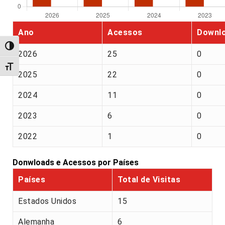
Ano
Acessos
Downl
Alternar alto contraste
2026
25
0
Alternar tamanho da fonte
2025
22
0
2024
11
0
2023
6
0
2022
1
0
Donwloads e Acessos por Países
Países
Total de Visitas
Estados Unidos
15
Alemanha
6