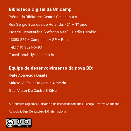
Biblioteca Digital da Unicamp
Prédio da Biblioteca Central Cesar Lattes
Rua Sérgio Buarque de Holanda, 421 – 1º piso
Cidade Universitária “Zeferino Vaz” – Barão Geraldo
13083-859 – Campinas – SP – Brasil
Tel.: (19) 3521-6493
E-mail: sbubd@unicamp.br
Equipe de desenvolvimento da nova BD:
Keite Aparecida Duarte
Márcio Vinícius De Jesus Almeida
Saul Victor De Castro E Silva
A Biblioteca Digital da Unicamp está licenciado com uma Licença Creative Commons –
Atribuição Sem Derivações 4.0 Internacional