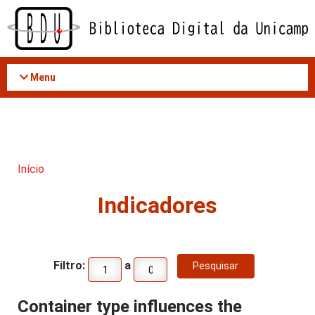
Acessar
o
conteúdo
Menu
Início
Indicadores
Filtro:
a
Container type influences the