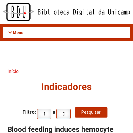
Acessar
o
conteúdo
Menu
Início
Indicadores
Filtro:
a
Blood feeding induces hemocyte