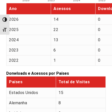
Ano
Acessos
Downl
2026
14
0
Alternar alto contraste
2025
22
0
Alternar tamanho da fonte
2024
13
0
2023
6
0
2022
1
0
Donwloads e Acessos por Países
Países
Total de Visitas
Estados Unidos
15
Alemanha
8