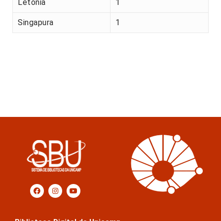
Letónia
1
Singapura
1