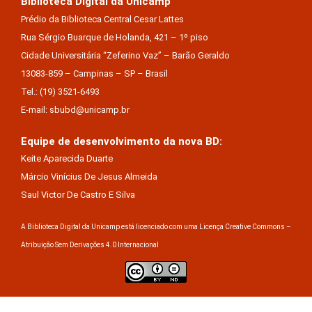
Biblioteca Digital da Unicamp
Prédio da Biblioteca Central Cesar Lattes
Rua Sérgio Buarque de Holanda, 421 – 1º piso
Cidade Universitária “Zeferino Vaz” – Barão Geraldo
13083-859 – Campinas – SP – Brasil
Tel.: (19) 3521-6493
E-mail: sbubd@unicamp.br
Equipe de desenvolvimento da nova BD:
Keite Aparecida Duarte
Márcio Vinícius De Jesus Almeida
Saul Victor De Castro E Silva
A Biblioteca Digital da Unicamp está licenciado com uma Licença Creative Commons –
Atribuição Sem Derivações 4.0 Internacional