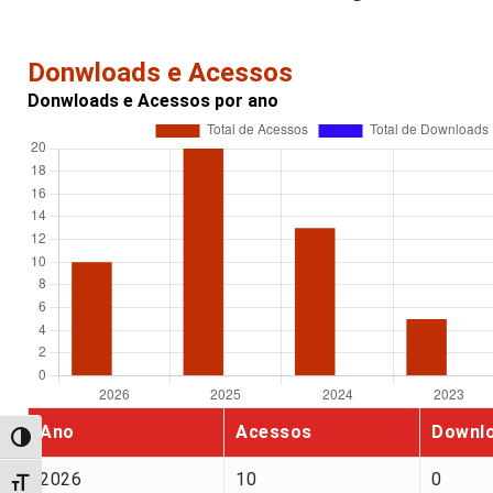
Donwloads e Acessos
Donwloads e Acessos por ano
Ano
Acessos
Downl
Alternar alto contraste
2026
10
0
Alternar tamanho da fonte