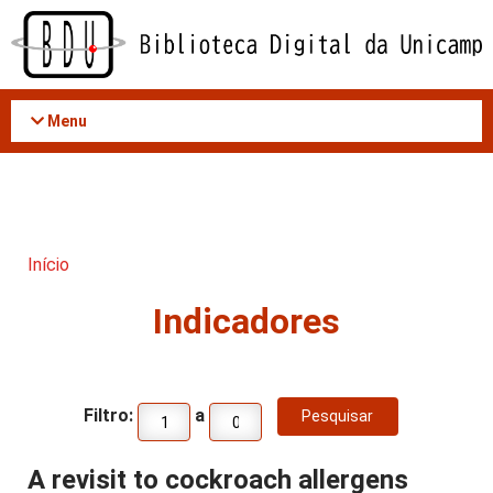
Acessar
o
conteúdo
Menu
Início
Indicadores
Filtro:
a
A revisit to cockroach allergens