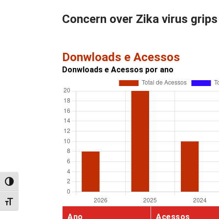
Concern over Zika virus grips
Donwloads e Acessos
Donwloads e Acessos por ano
Alternar alto contraste
Alternar tamanho da fonte
Ano
Acessos