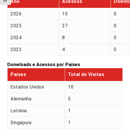
Alternar tamanho da fonte
Ano
Acessos
Downl
2026
15
0
2025
27
0
2024
8
0
2023
4
0
Donwloads e Acessos por Países
Países
Total de Visitas
Estados Unidos
10
Alemanha
5
Letónia
1
Singapura
1