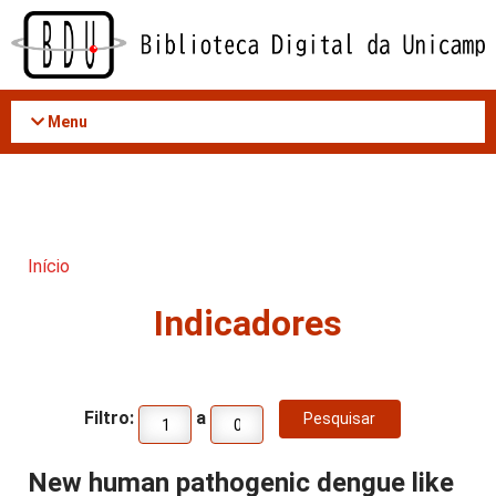
Acessar
o
conteúdo
Menu
Início
Indicadores
Filtro:
a
New human pathogenic dengue like